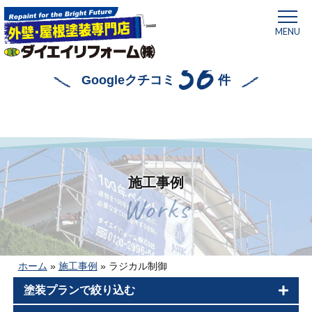
MENU
56
Googleクチコミ
件
施工事例
Works
ホーム
»
施工事例
»
ラジカル制御
塗装プランで絞り込む