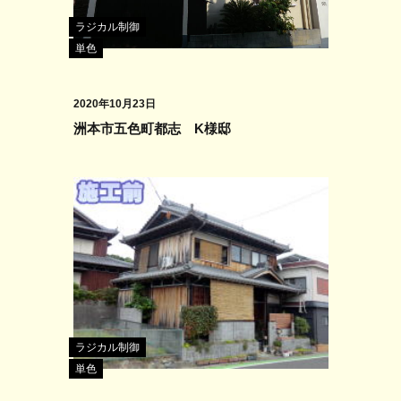
ラジカル制御
単色
2020年10月23日
洲本市五色町都志 K様邸
ラジカル制御
単色