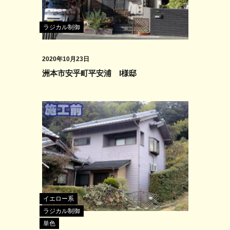
ラジカル制御
2020年10月23日
洲本市安乎町平安浦 I様邸
イエロー系
ラジカル制御
単色