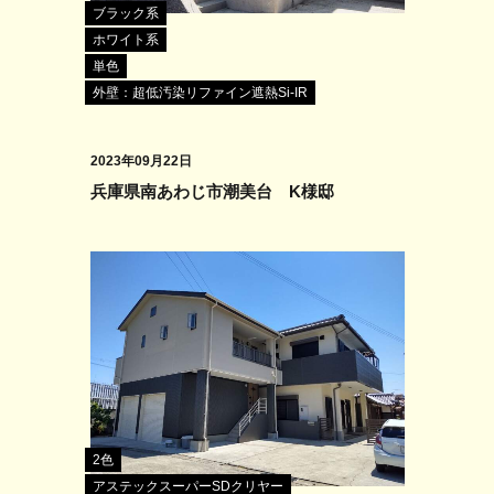
ブラック系
ホワイト系
単色
外壁：超低汚染リファイン遮熱Si-IR
2023年09月22日
兵庫県南あわじ市潮美台 K様邸
2色
アステックスーパーSDクリヤー