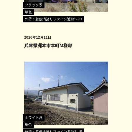
ブラック系
単色
外壁：超低汚染リファイン遮熱Si-IR
2020年12月11日
兵庫県洲本市本町M様邸
ホワイト系
単色
外壁：超低汚染リファイン遮熱Si-IR