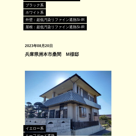
ブラック系
ホワイト系
外壁：超低汚染リファイン遮熱Si-IR
屋根：超低汚染リファイン遮熱Si-IR
2023年08月20日
兵庫県洲本市桑間 M様邸
イエロー系
ルーフガード遮熱