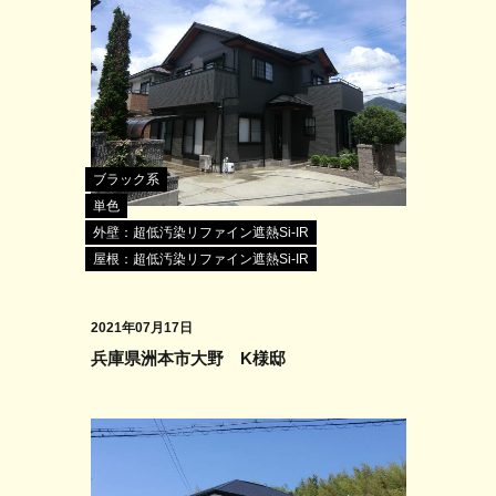
ブラック系
単色
外壁：超低汚染リファイン遮熱Si-IR
屋根：超低汚染リファイン遮熱Si-IR
2021年07月17日
兵庫県洲本市大野 K様邸