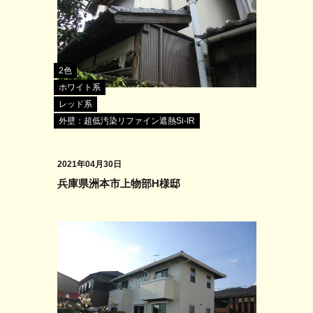
2色
ホワイト系
レッド系
外壁：超低汚染リファイン遮熱Si-IR
2021年04月30日
兵庫県洲本市上物部H様邸