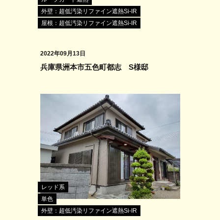
外壁：超低汚染リファイン遮熱Si-IR
屋根：超低汚染リファイン遮熱Si-IR
2022年09月13日
兵庫県洲本市五色町都志 S様邸
レッド系
単色
外壁：超低汚染リファイン遮熱Si-IR