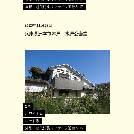
屋根：超低汚染リファイン遮熱Si-IR
2020年11月19日
兵庫県洲本市木戸 木戸公会堂
2色
ホワイト系
レッド系
外壁：超低汚染リファイン遮熱Si-IR