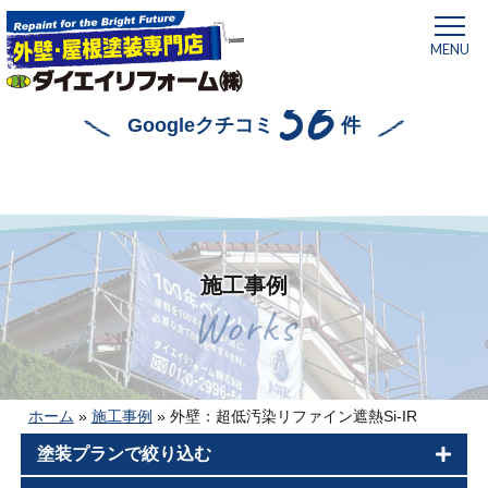
MENU
56
Googleクチコミ
件
施工事例
Works
ホーム
»
施工事例
»
外壁：超低汚染リファイン遮熱Si-IR
塗装プランで絞り込む