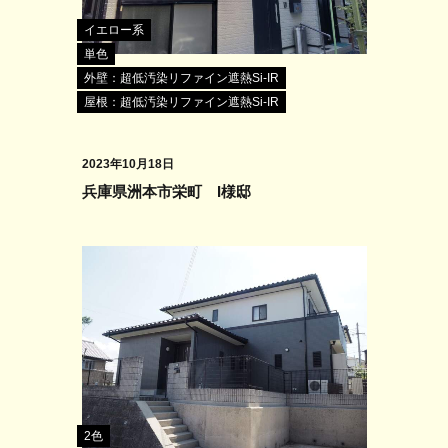
イエロー系
単色
外壁：超低汚染リファイン遮熱Si-IR
屋根：超低汚染リファイン遮熱Si-IR
2023年10月18日
兵庫県洲本市栄町 I様邸
2色