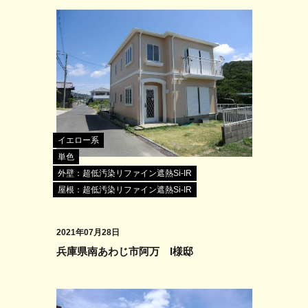
イエロー系
単色
外壁：超低汚染リファイン遮熱Si-IR
屋根：超低汚染リファイン遮熱Si-IR
2021年07月28日
兵庫県南あわじ市阿万 I様邸