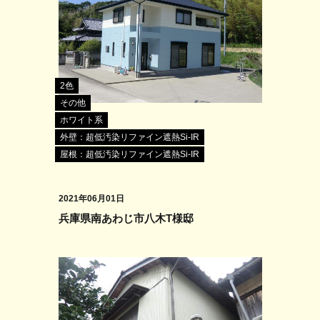
2色
その他
ホワイト系
外壁：超低汚染リファイン遮熱Si-IR
屋根：超低汚染リファイン遮熱Si-IR
2021年06月01日
兵庫県南あわじ市八木T様邸