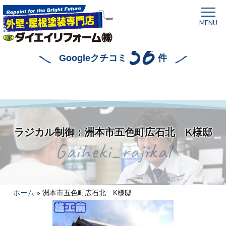
MENU
56
Googleクチコミ
件
ラジカル制御 : 洲本市五色町広石北 K様邸
Gaiheki_rajikal
ホーム
»
洲本市五色町広石北 K様邸