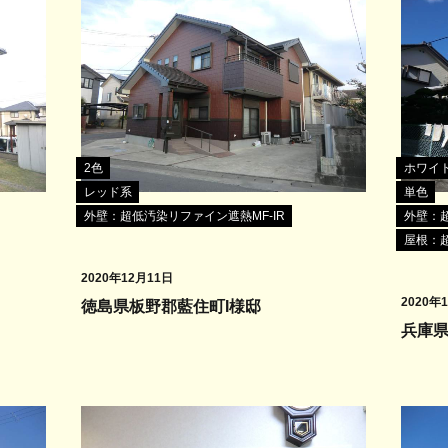
2色
ホワイ
レッド系
単色
外壁：超低汚染リファイン遮熱MF-IR
外壁：超
屋根：超
2020年12月11日
2020年
徳島県板野郡藍住町I様邸
兵庫