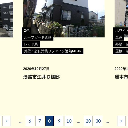
2色
ホワイ
ルーフガード遮熱
単色
レッド系
外壁：超
外壁：超低汚染リファイン遮熱MF-IR
屋根：超
2020年10月27日
2020年
淡路市江井 D様邸
洲本市
«
...
6
7
8
9
10
...
20
30
...
»