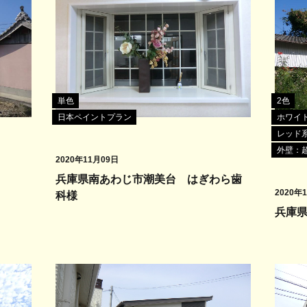
単色
2色
日本ペイントプラン
ホワイ
レッド
外壁：超
2020年11月09日
兵庫県南あわじ市潮美台 はぎわら歯
2020年
科様
兵庫