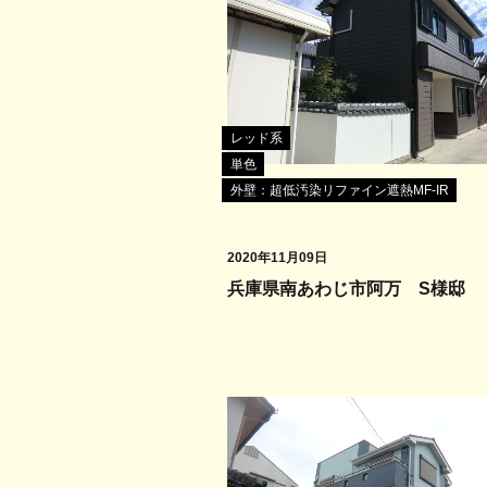
レッド系
単色
外壁：超低汚染リファイン遮熱MF-IR
2020年11月09日
兵庫県南あわじ市阿万 S様邸