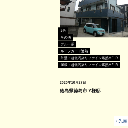
2色
その他
ブルー系
ルーフガード遮熱
外壁：超低汚染リファイン遮熱MF-IR
屋根：超低汚染リファイン遮熱MF-IR
2020年10月27日
徳島県徳島市 Y様邸
« 先頭