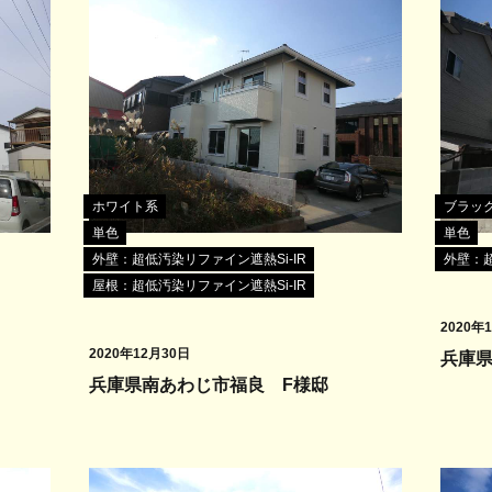
ホワイト系
ブラッ
単色
単色
外壁：超低汚染リファイン遮熱Si-IR
外壁：超
屋根：超低汚染リファイン遮熱Si-IR
2020年
2020年12月30日
兵庫
兵庫県南あわじ市福良 F様邸