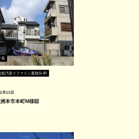
ク系
低汚染リファイン遮熱Si-IR
12月11日
県洲本市本町M様邸