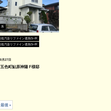
ト系
低汚染リファイン遮熱Si-IR
低汚染リファイン遮熱Si-IR
10月27日
五色町鮎原神陽 F様邸
最後 »