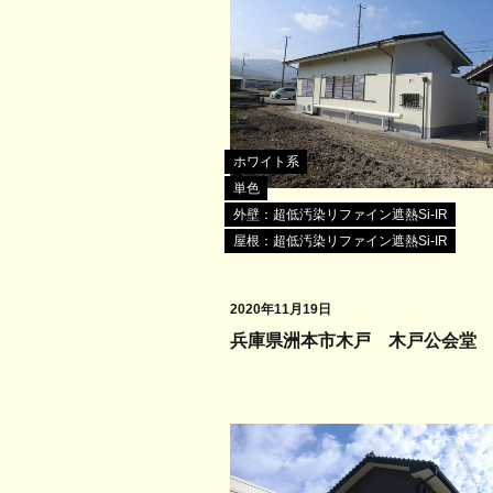
ホワイト系
単色
外壁：超低汚染リファイン遮熱Si-IR
屋根：超低汚染リファイン遮熱Si-IR
2020年11月19日
兵庫県洲本市木戸 木戸公会堂