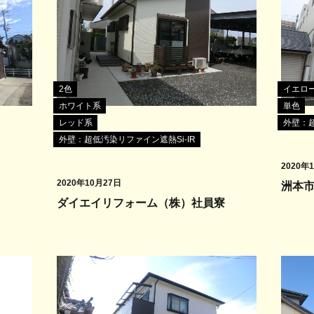
2色
イエロ
ホワイト系
単色
レッド系
外壁：超
外壁：超低汚染リファイン遮熱Si-IR
2020年
2020年10月27日
洲本市
ダイエイリフォーム（株）社員寮