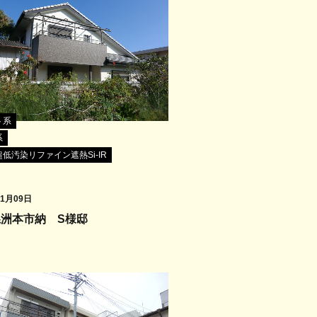
ト系
系
低汚染リファイン遮熱Si-IR
11月09日
県洲本市納 S様邸