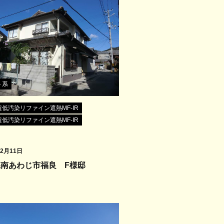
ト系
低汚染リファイン遮熱MF-IR
低汚染リファイン遮熱MF-IR
12月11日
県南あわじ市福良 F様邸