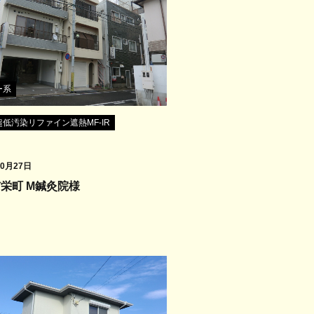
ー系
低汚染リファイン遮熱MF-IR
10月27日
栄町 M鍼灸院様