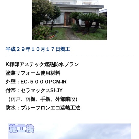
平成２９年１０月１７日着工
K様邸アステック遮熱防水プラン
塗装リフォーム使用材料
外壁：EC‐５０００PCM‐IR
付帯：セラマックスSi‐JY
（雨戸、雨樋、手摺、外部階段）
防水：プルーフロンエコ遮熱工法