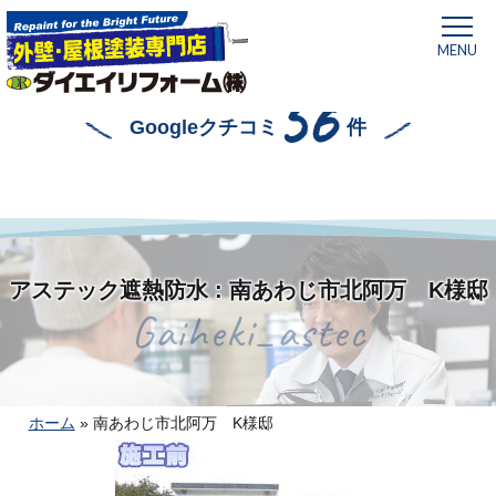
MENU
56
Googleクチコミ
件
アステック遮熱防水 : 南あわじ市北阿万 K様邸
Gaiheki_astec
ホーム
»
南あわじ市北阿万 K様邸