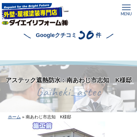
MENU
56
Googleクチコミ
件
アステック遮熱防水 : 南あわじ市志知 K様邸
Gaiheki_astec
ホーム
»
南あわじ市志知 K様邸