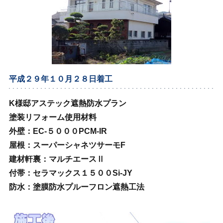
平成２９年１０月２８日着工
K様邸アステック遮熱防水プラン
塗装リフォーム使用材料
外壁：EC‐５０００PCM‐IR
屋根：スーパーシャネツサーモF
建材軒裏：マルチエースⅡ
付帯：セラマックス１５００Si‐JY
防水：塗膜防水プルーフロン遮熱工法