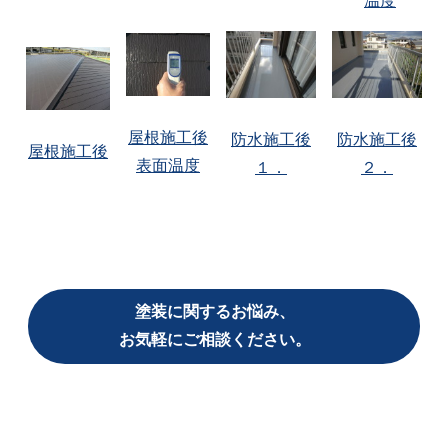
温度
屋根施工後
防水施工後
防水施工後
屋根施工後
表面温度
１．
２．
塗装に関するお悩み、
お気軽にご相談ください。