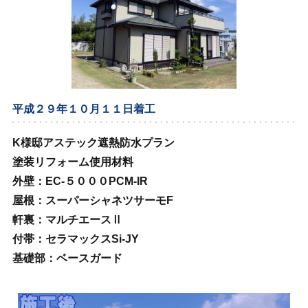
平成２９年１０月１１日着工
K様邸アステック遮熱防水プラン
塗装リフォーム使用材料
外壁：EC‐５０００PCM‐IR
屋根：スーパーシャネツサーモF
軒裏：マルチエースⅡ
付帯：セラマックスSi‐JY
基礎部：ベースガード