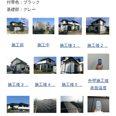
付帯色：ブラック
基礎部：グレー
施工前
施工中
施工後１．
施工後２．
外壁施工後
施工後３．
施工後４．
施工後５．
表面温度