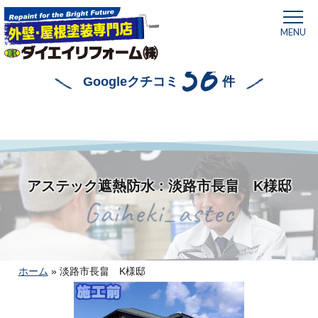
MENU
56
Googleクチコミ
件
アステック遮熱防水 : 淡路市長畠 K様邸
Gaiheki_astec
ホーム
»
淡路市長畠 K様邸