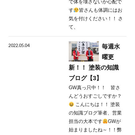
で体を壊さないか心配で
す
皆さんも体調にはお
気を付けください！！ さ
て、
2022.05.04
毎週水
曜更
新！！ 塗装の知識
ブログ【3】
GW真っ只中！！ 皆さ
んどうおすごしですか？
こんにちは！！ 塗装
の知識ブログ筆者、営業
担当の大本です
GWが
始まりましたね～！！弊