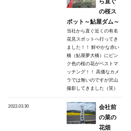
ら直ぐ
の桜ス
ポット～鮎屋ダム～
当社から直ぐ近くの有名
花見スポットへ行ってき
ました！！ 鮮やかな赤い
橋（鮎屋夢大橋）にピン
ク色の桜の花がベストマ
ッチング！！ 高価なカメ
ラでは無いのですが沢山
撮影してきました（笑）
2022.03.30
会社前
の菜の
花畑