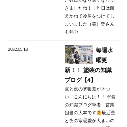
こ数日かなり暑くなって
きましたね！！昨日は耐
えかねて冷房をつけてし
まいました（笑）皆さん
も熱中
2022.05.18
毎週水
曜更
新！！ 塗装の知識
ブログ【4】
昼と夜の寒暖差がきつ
い... こんにちは！！ 塗装
の知識ブログ筆者、営業
担当の大本です
最近昼
と夜の寒暖差が大きいの