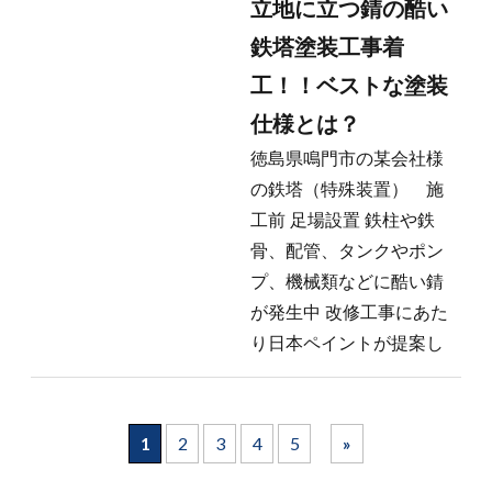
立地に立つ錆の酷い
鉄塔塗装工事着
工！！ベストな塗装
仕様とは？
徳島県鳴門市の某会社様
の鉄塔（特殊装置） 施
工前 足場設置 鉄柱や鉄
骨、配管、タンクやポン
プ、機械類などに酷い錆
が発生中 改修工事にあた
り日本ペイントが提案し
1
2
3
4
5
»