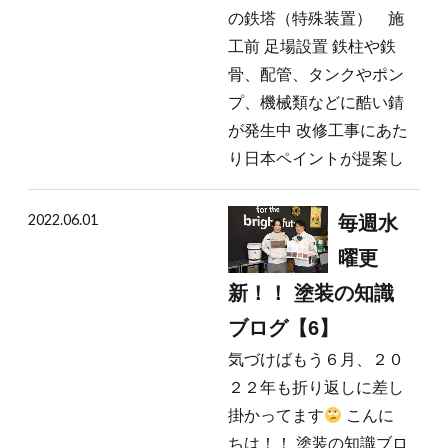
の鉄塔（特殊装置） 施
工前 足場設置 鉄柱や鉄
骨、配管、タンクやポン
プ、機械類などに酷い錆
が発生中 改修工事にあた
り日本ペイントが提案し
2022.06.01
毎週水
曜更
新！！ 塗装の知識
ブログ【6】
気づけばもう６月、２０
２２年も折り返しに差し
掛かってます
こんに
ちは！！ 塗装の知識ブロ