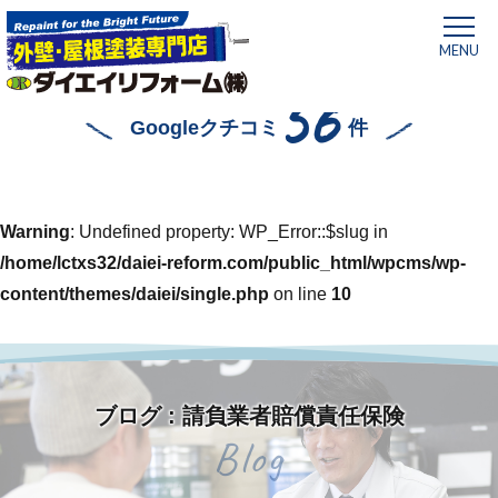
MENU
56
Googleクチコミ
件
Warning
: Undefined property: WP_Error::$slug in
/home/lctxs32/daiei-reform.com/public_html/wpcms/wp-
content/themes/daiei/single.php
on line
10
ブログ : 請負業者賠償責任保険
ホーム
»
請負業者賠償責任保険
Blog