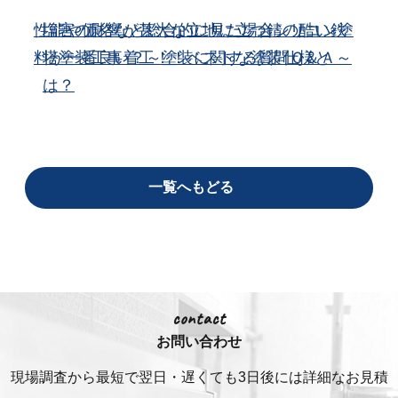
性能や価格など総合的に見た場合シリコン塗
塩害の影響が甚大な立地に立つ錆の酷い鉄
料が一番良い？～塗装に関する質問Ｑ＆Ａ～
塔塗装工事着工！！ベストな塗装仕様と
は？
一覧へもどる
contact
お問い合わせ
現場調査から最短で翌日・遅くても3日後には詳細な
お見積