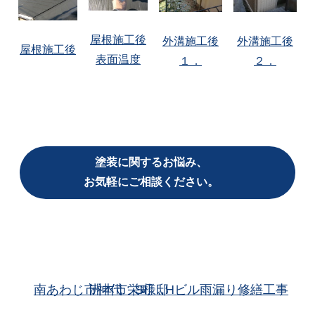
屋根施工後
外溝施工後
外溝施工後
屋根施工後
表面温度
１．
２．
塗装に関するお悩み、
お気軽にご相談ください。
南あわじ市神代 S様邸
洲本市栄町 Hビル雨漏り修繕工事