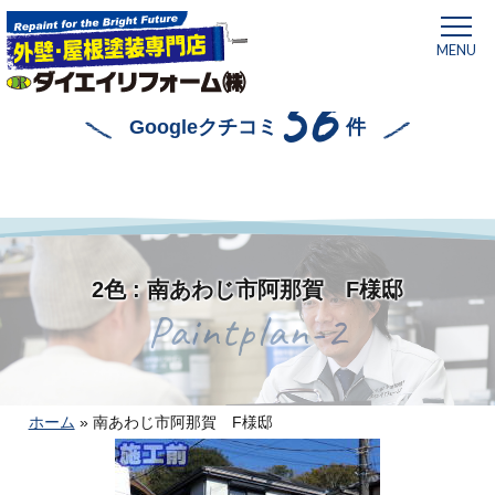
MENU
56
Googleクチコミ
件
2色 : 南あわじ市阿那賀 F様邸
Paintplan-2
ホーム
»
南あわじ市阿那賀 F様邸