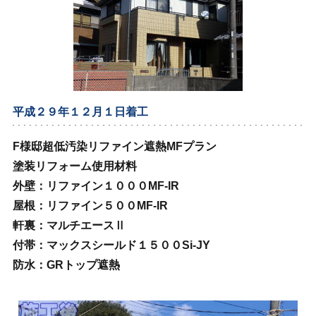
平成２９年１２月１日着工
F様邸超低汚染リファイン遮熱MFプラン
塗装リフォーム使用材料
外壁：リファイン１０００MF‐IR
屋根：リファイン５００MF‐IR
軒裏：マルチエースⅡ
付帯：マックスシールド１５００Si‐JY
防水：GRトップ遮熱