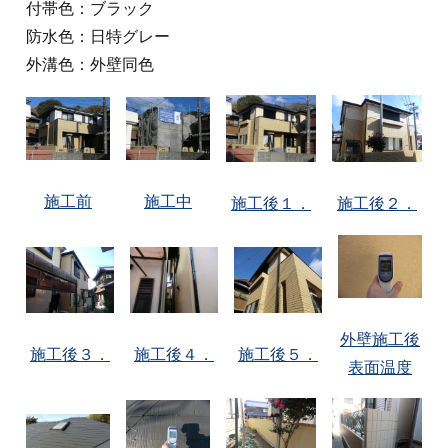
付帯色：ブラック
防水色：日特グレー
外溝色：外壁同色
施工前
施工中
施工後１．
施工後２．
外壁施工後
施工後３．
施工後４．
施工後５．
表面温度