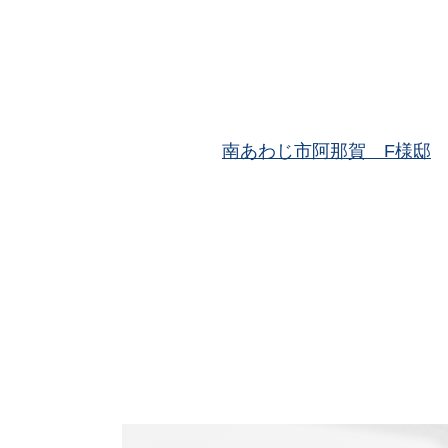
南あわじ市阿那賀 F様邸