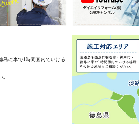
徳島に車で1時間圏内でいける
い。