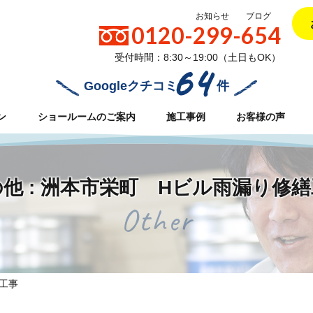
お知らせ
ブログ
0120-299-654
受付時間：8:30～19:00（土日もOK）
64
Googleクチコミ
件
ン
ショールームのご案内
施工事例
お客様の声
他 : 洲本市栄町 Hビル雨漏り修
Other
工事