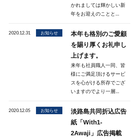
かれましては輝かしい新
年をお迎えのことと...
2020.12.31
お知らせ
本年も格別のご愛顧
を賜り厚くお礼申し
上げます。
来年も社員職人一同、皆
様にご満足頂けるサービ
スを心がける所存でござ
いますのでより一層...
2020.12.05
お知らせ
淡路島共同折込広告
紙「With1-
2Awaji」広告掲載