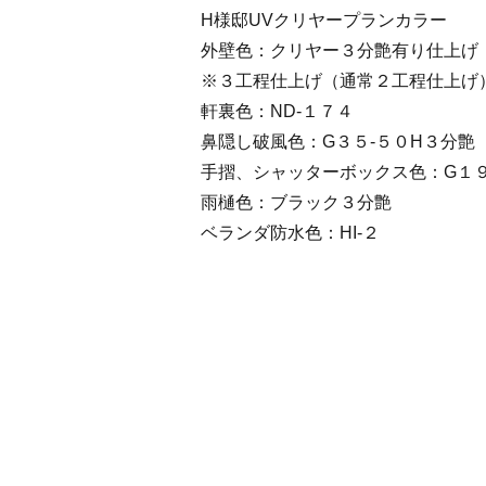
H様邸UVクリヤープランカラー
外壁色：クリヤー３分艶有り仕上げ
※３工程仕上げ（通常２工程仕上げ
軒裏色：ND‐１７４
鼻隠し破風色：G３５‐５０H３分艶
手摺、シャッターボックス色：G１９
雨樋色：ブラック３分艶
ベランダ防水色：HI‐２