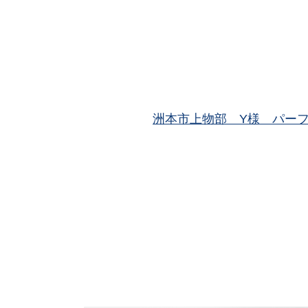
洲本市上物部 Y様 パー