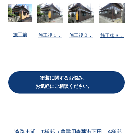
施工前
施工後１．
施工後２．
施工後３．
塗装に関するお悩み、
お気軽にご相談ください。
淡路市浦 T様邸（農業用倉庫）
淡路市下田 A様邸