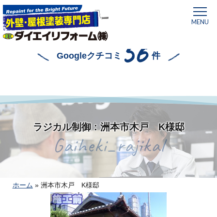
MENU
56
Googleクチコミ
件
ラジカル制御 : 洲本市木戸 K様邸
Gaiheki_rajikal
ホーム
»
洲本市木戸 K様邸