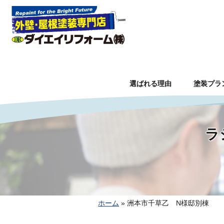
選ばれる理由
塗装プラ
ラ
ホーム
»
洲本市千草乙 N様邸別棟