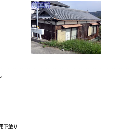
ン
用下塗り