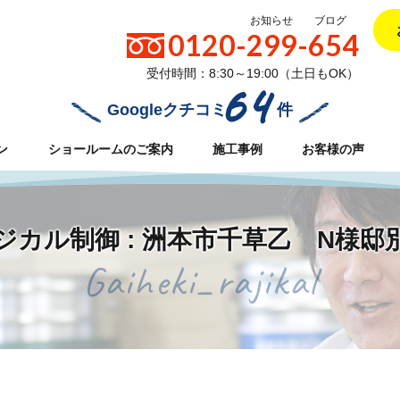
お知らせ
ブログ
0120-299-654
受付時間：8:30～19:00（土日もOK）
64
Googleクチコミ
件
ン
ショールームのご案内
施工事例
お客様の声
ジカル制御 : 洲本市千草乙 N様邸
Gaiheki_rajikal