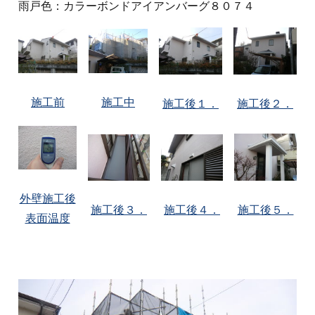
雨戸色：カラーボンドアイアンバーグ８０７４
施工前
施工中
施工後１．
施工後２．
外壁施工後
施工後５．
施工後３．
施工後４．
表面温度