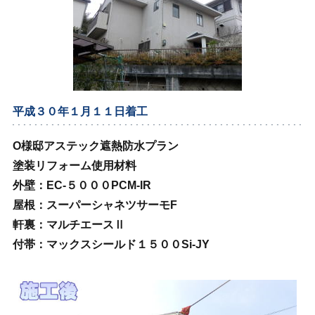
平成３０年１月１１日着工
O様邸アステック遮熱防水プラン
塗装リフォーム使用材料
外壁：EC‐５０００PCM‐IR
屋根：スーパーシャネツサーモF
軒裏：マルチエースⅡ
付帯：マックスシールド１５００Si‐JY