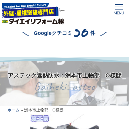
MENU
56
Googleクチコミ
件
アステック遮熱防水 : 洲本市上物部 O様邸
Gaiheki_astec
ホーム
»
洲本市上物部 O様邸