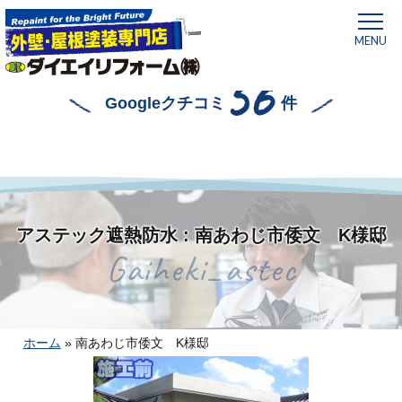
MENU
56
Googleクチコミ
件
アステック遮熱防水 : 南あわじ市倭文 K様邸
Gaiheki_astec
ホーム
»
南あわじ市倭文 K様邸