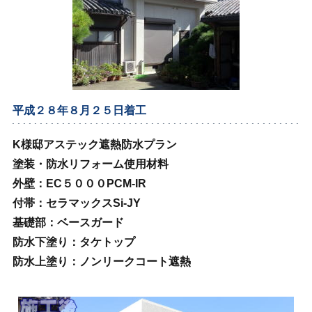
平成２８年８月２５日着工
K様邸アステック遮熱防水プラン
塗装・防水リフォーム使用材料
外壁：EC５０００PCM‐IR
付帯：セラマックスSi‐JY
基礎部：ベースガード
防水下塗り：タケトップ
防水上塗り：ノンリークコート遮熱