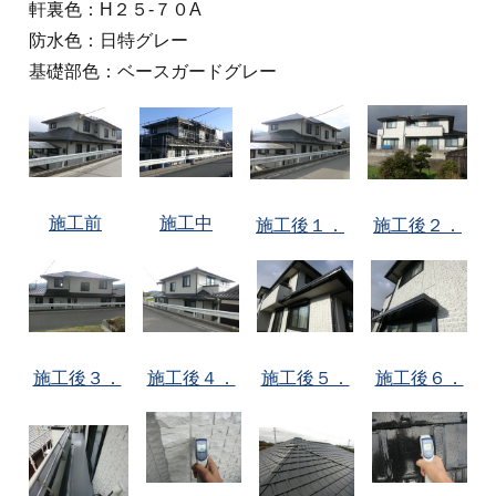
軒裏色：H２５-７０A
防水色：日特グレー
基礎部色：ベースガードグレー
施工前
施工中
施工後１．
施工後２．
施工後３．
施工後４．
施工後５．
施工後６．