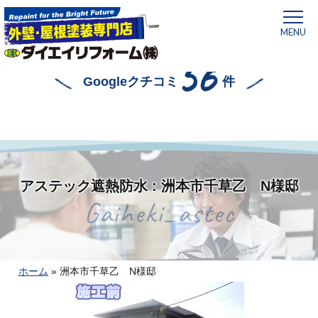
MENU
56
Googleクチコミ
件
アステック遮熱防水 : 洲本市千草乙 N様邸
Gaiheki_astec
ホーム
»
洲本市千草乙 N様邸