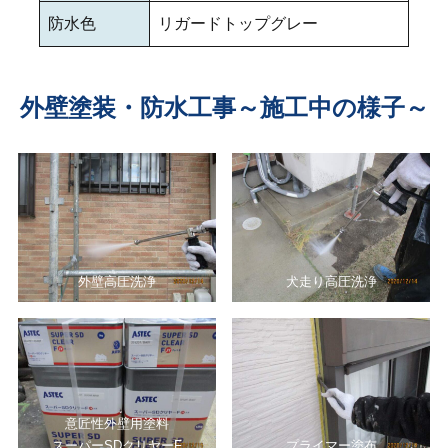
防水色
リガードトップグレー
外壁塗装・防水工事～施工中の様子～
外壁高圧洗浄
犬走り高圧洗浄
意匠性外壁用塗料
スーパーSDクリヤーF
プライマー塗布