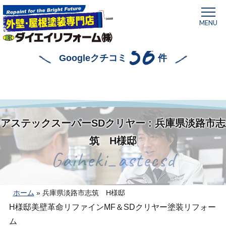
MENU
56
Googleクチコミ
件
アステックスーパーSDクリヤー : 兵庫県淡路市志
筑 H様邸
Gaiheki_astecsd
ホーム
»
兵庫県淡路市志筑 H様邸
H様邸美壁革命リファインMF＆SDクリヤー塗装リフォー
ム