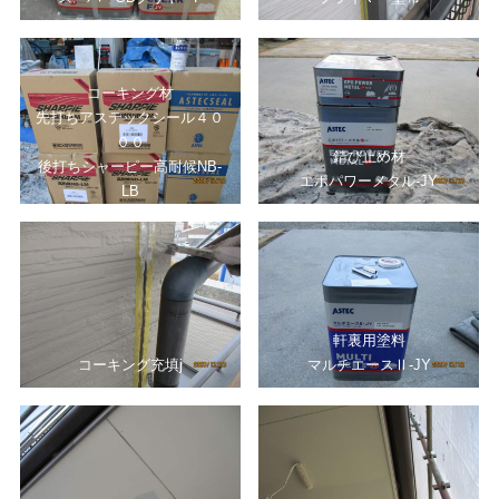
コーキング材
先打ちアステックシール４０
００
錆び止め材
後打ちシャーピー高耐候NB‐
エポパワーメタル‐JY
LB
軒裏用塗料
コーキング充填j
マルチエースⅡ‐JY