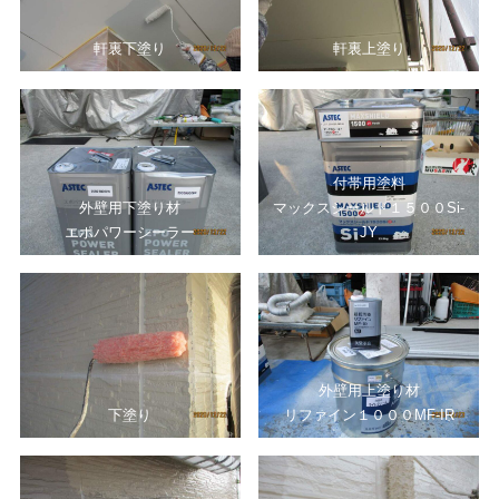
軒裏下塗り
軒裏上塗り
付帯用塗料
外壁用下塗り材
マックスシールド１５００Si‐
エポパワーシーラー
JY
外壁用上塗り材
下塗り
リファイン１０００MF‐IR