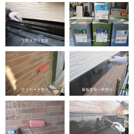
防水材
下屋水切り塗装
リガードシリーズ
クリヤー下塗り
幕板塗装～中塗り～