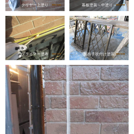
クリヤー上塗り
幕板塗装～中塗り～
プライマー塗布
面格子吹付け塗装