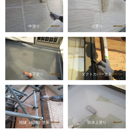
中塗り
上塗り
防水下塗り
ダクトカバー塗装
雨樋（縦樋）塗装
防水上塗り