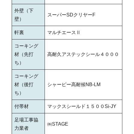
外壁（下
スーパーSDクリヤーF
壁）
軒裏
マルチエースⅡ
コーキング
材（先打
高耐久アステックシール４０００
ち）
コーキング
材（後打
シャーピー高耐候NB‐LM
ち）
付帯材
マックスシールド１５００Si‐JY
足場工事協
㈱STAGE
力業者