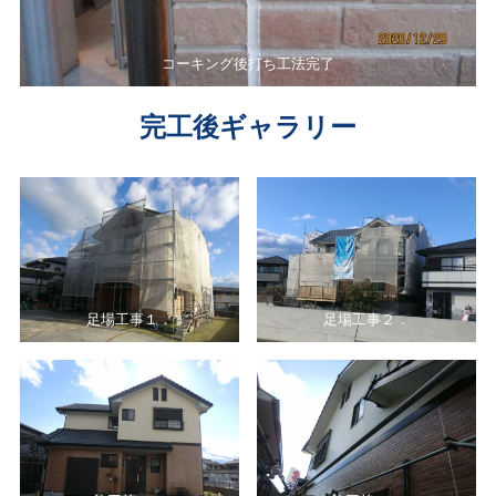
コーキング後打ち工法完了
完工後ギャラリー
足場工事１．
足場工事２．