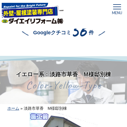
MENU
56
Googleクチコミ
件
イエロー系 : 淡路市草香 M様邸別棟
Color-Yellow-Type
ホーム
»
淡路市草香 M様邸別棟