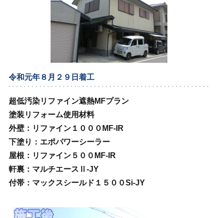
令和元年８月２９日着工
超低汚染リファイン遮熱MFプラン
塗装リフォーム使用材料
外壁：リファイン１０００MF‐IR
下塗り：エポパワーシーラー
屋根：リファイン５００MF‐IR
軒裏：マルチエースⅡ‐JY
付帯：マックスシールド１５００Si‐JY