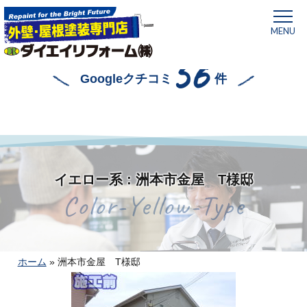
MENU
56
Googleクチコミ
件
イエロー系 : 洲本市金屋 T様邸
Color-Yellow-Type
ホーム
»
洲本市金屋 T様邸