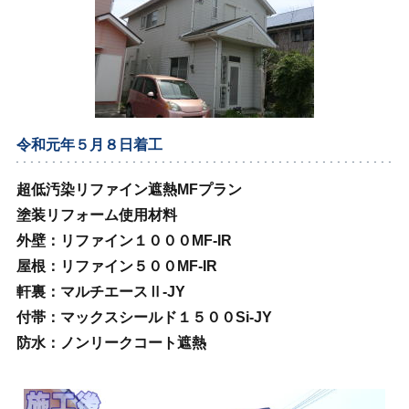
令和元年５月８日着工
超低汚染リファイン遮熱MFプラン
塗装リフォーム使用材料
外壁：リファイン１０００MF‐IR
屋根：リファイン５００MF‐IR
軒裏：マルチエースⅡ‐JY
付帯：マックスシールド１５００Si‐JY
防水：ノンリークコート遮熱