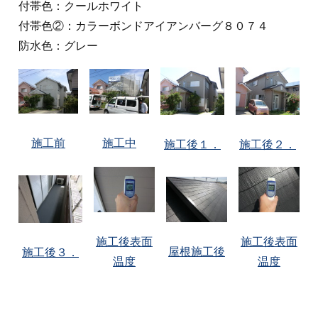
付帯色：クールホワイト
付帯色②：カラーボンドアイアンバーグ８０７４
防水色：グレー
施工前
施工中
施工後１．
施工後２．
施工後表面
施工後表面
屋根施工後
施工後３．
温度
温度