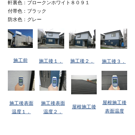
軒裏色：ブロークンホワイト８０９１
付帯色：ブラック
防水色：グレー
施工前
施工後１．
施工後２．
施工後３．
屋根施工後
施工後表面
施工後表面
屋根施工後
表面温度
温度１．
温度２．