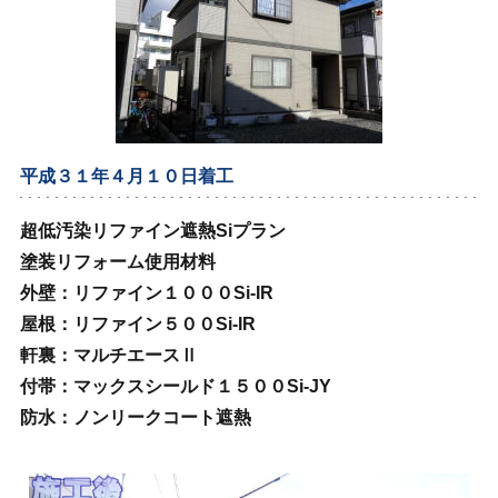
平成３１年４月１０日着工
超低汚染リファイン遮熱Siプラン
塗装リフォーム使用材料
外壁：リファイン１０００Si‐IR
屋根：リファイン５００Si‐IR
軒裏：マルチエースⅡ
付帯：マックスシールド１５００Si‐JY
防水：ノンリークコート遮熱