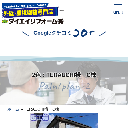
MENU
56
Googleクチコミ
件
2色 : TERAUCHI様 C棟
Paintplan-2
ホーム
»
TERAUCHI様 C棟