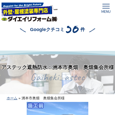
MENU
56
Googleクチコミ
件
アステック遮熱防水 : 洲本市奥畑 奥畑集会所様
Gaiheki_astec
ホーム
»
洲本市奥畑 奥畑集会所様