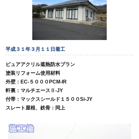
平成３１年３月１１日着工
ピュアアクリル遮熱防水プラン
塗装リフォーム使用材料
外壁：EC‐５０００PCM‐IR
軒裏：マルチエースⅡ‐JY
付帯：マックスシールド１５００Si‐JY
スレート屋根、鉄骨：同上