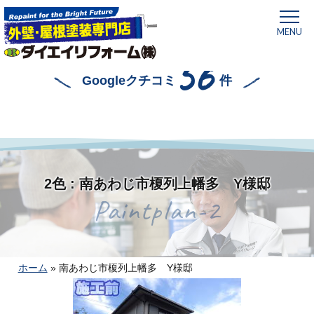
MENU
56
Googleクチコミ
件
2色 : 南あわじ市榎列上幡多 Y様邸
Paintplan-2
ホーム
»
南あわじ市榎列上幡多 Y様邸