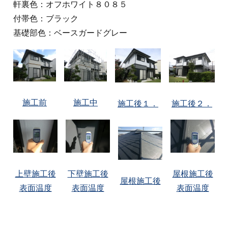
軒裏色：オフホワイト８０８５
付帯色：ブラック
基礎部色：ベースガードグレー
施工前
施工中
施工後１．
施工後２．
上壁施工後
下壁施工後
屋根施工後
屋根施工後
表面温度
表面温度
表面温度