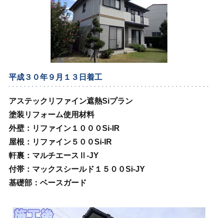
平成３０年９月１３日着工
アステックリファイン遮熱Siプラン
塗装リフォーム使用材料
外壁：リファイン１０００Si‐IR
屋根：リファイン５００Si‐IR
軒裏：マルチエースⅡ‐JY
付帯：マックスシールド１５００Si‐JY
基礎部：ベースガード