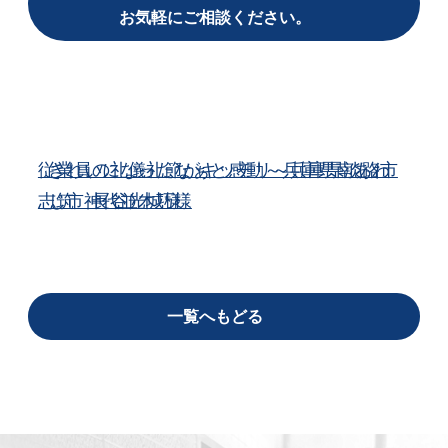
お気軽にご相談ください。
従業員の礼儀礼節がキッチリ～兵庫県淡路市
きれいになったなぁと感動～兵庫県南あわ
志筑 長谷光城様
じ市神代並木巧様
一覧へもどる