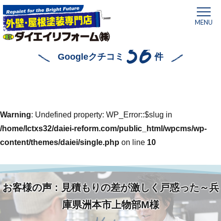
MENU
56
Googleクチコミ
件
Warning
: Undefined property: WP_Error::$slug in
/home/lctxs32/daiei-reform.com/public_html/wpcms/wp-
content/themes/daiei/single.php
on line
10
お客様の声 : 見積もりの差が激しく戸惑った～兵
ホーム
»
見積もりの差が激しく戸惑った～兵庫県洲本市上物部
M様
庫県洲本市上物部M様