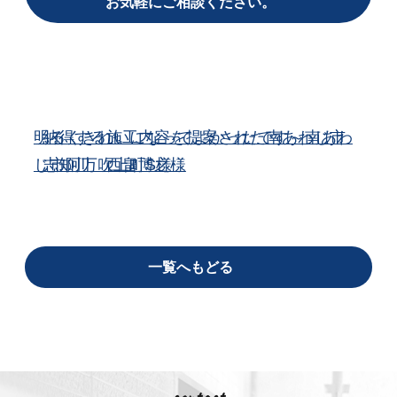
お気軽にご相談ください。
明るくきれいになってよかったです～南あわ
納得する施工内容を提案された南あわじ市
じ市阿万吹上町S様
志知川 西畠博之様
一覧へもどる