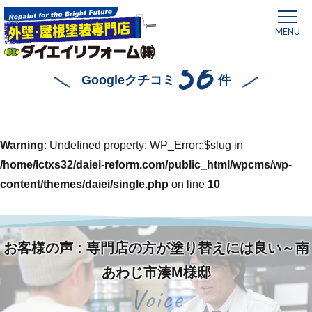
MENU
56
Googleクチコミ
件
Warning
: Undefined property: WP_Error::$slug in
/home/lctxs32/daiei-reform.com/public_html/wpcms/wp-
content/themes/daiei/single.php
on line
10
お客様の声 : 専門店の方が塗り替えには良い～南
ホーム
»
専門店の方が塗り替えには良い～南あわじ市湊M様邸
あわじ市湊M様邸
Voice