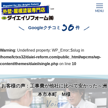
MENU
56
Googleクチコミ
件
Warning
: Undefined property: WP_Error::$slug in
/home/lctxs32/daiei-reform.com/public_html/wpcms/wp-
content/themes/daiei/single.php
on line
10
お客様の声 : 工事費が他社に比べて安かった～洲
ホーム
»
工事費が他社に比べて安かった～洲本市本町 M様
本市本町 M様
Voice