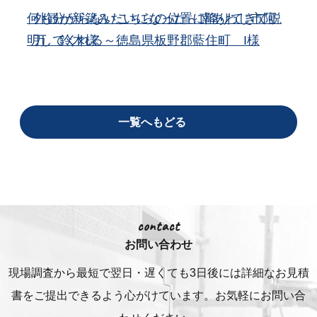
何も分からないこちらの位置に降りてきて説
外観が新築みたいになった～南あわじ市阿
明してくれる～徳島県板野郡藍住町 I様
万 鈴木様
一覧へもどる
contact
お問い合わせ
現場調査から最短で翌日・遅くても3日後には詳細な
お見積
書をご提出できるよう心がけています。お気軽にお問い合