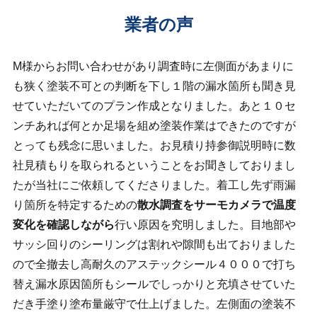
業者の声
M様からお問い合わせがあり調査時に左側面があまりに
も狭く塗装不可との判断を下し１階の漏水箇所も聞き見
せていただいてのプラン作成となりました。あと１０セ
ンチあれば何とか足場を組め塗装作業はできたのですが
とっても残念に思いました。お見積り持参御説明時に数
社見積もりを取られるということをお聞きしておりまし
たが当社にご依頼してくださりました。着工し先ず雨漏
り箇所を特定するための
散水調査をサーモカメラで温度
変化を確認しながら
行い原因を究明しました。目地部や
サッシ回りのシーリングは割れや隙間も出ておりました
ので全撤去し高耐久のアステックシール４０００で打ち
替え漏水原因箇所もシールでしっかりと充填させていた
だき手塗り塗布量厳守で仕上げました。左側面の塗装不