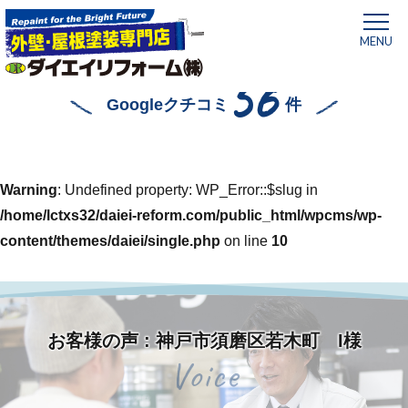
MENU
56
Googleクチコミ
件
Warning
: Undefined property: WP_Error::$slug in
/home/lctxs32/daiei-reform.com/public_html/wpcms/wp-
content/themes/daiei/single.php
on line
10
お客様の声 : 神戸市須磨区若木町 I様
ホーム
»
神戸市須磨区若木町 I様
Voice