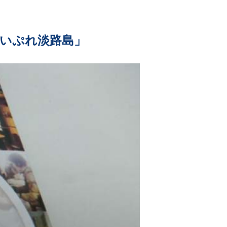
いぷれ淡路島」