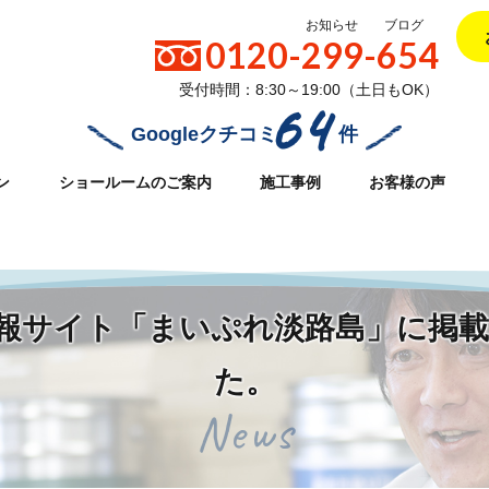
お知らせ
ブログ
0120-299-654
受付時間：8:30～19:00（土日もOK）
64
Googleクチコミ
件
ン
ショールームのご案内
施工事例
お客様の声
32/daiei-reform.com/public_html/wpcms/wp-content/themes/d
域情報サイト「まいぷれ淡路島」に掲
た。
News
路島」に掲載していただきました。