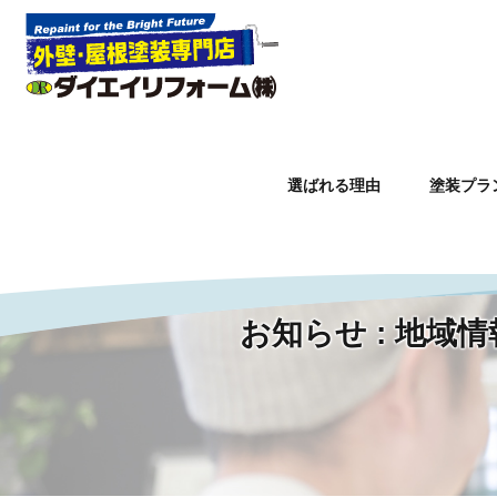
選ばれる理由
塗装プラ
Warning
: Undefined property: WP_Error::$slug in
/home/lctxs
お知らせ : 地
ホーム
»
地域情報サイト「まいぷれ淡