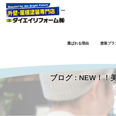
選ばれる理由
塗装プラ
Warning
: Undefined property: WP_Error::$slug in
/home/lctxs
ブログ : NEW
ホーム
»
NEW！！美壁革命シリーズに