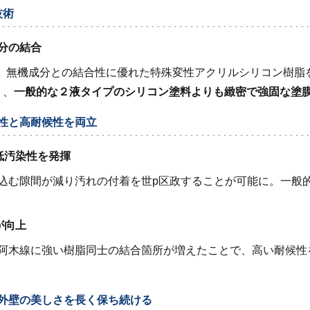
技術
分の結合
Rは、無機成分との結合性に優れた特殊変性アクリルシリコン樹
り、
一般的な２液タイプのシリコン塗料よりも緻密で強固な塗
性と高耐候性を両立
低汚染性を発揮
込む隙間が減り汚れの付着を世p区政することが可能に。一般
が向上
阿木線に強い樹脂同士の結合箇所が増えたことで、高い耐候性
外壁の美しさを長く保ち続ける