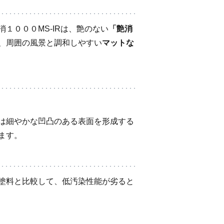
１０００MS‐IRは、艶のない
「艶消
、周囲の風景と調和しやすい
マットな
は細やかな凹凸のある表面を形成する
ます。
塗料と比較して、低汚染性能が劣ると