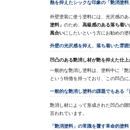
熱を抑えたシックな印象の「艶消塗料
外壁塗装に使う塗料には、光沢感のあ
塗料」
のため、
高級感のある落ち着い
風合い
にしたいという方にお勧めの塗
外壁の光沢感を抑え、落ち着いた雰囲
凹凸のある艶消し材が艶を抑えた仕上
一般的な艶消し塗料は、塗料中に「艶
という特徴を持っており、この凹凸に
一般的な艶消し塗料の課題でもある「
艶消し材によって形成された凹凸の隙
言われています。
「艶消塗料」の常識を覆す革命的塗料