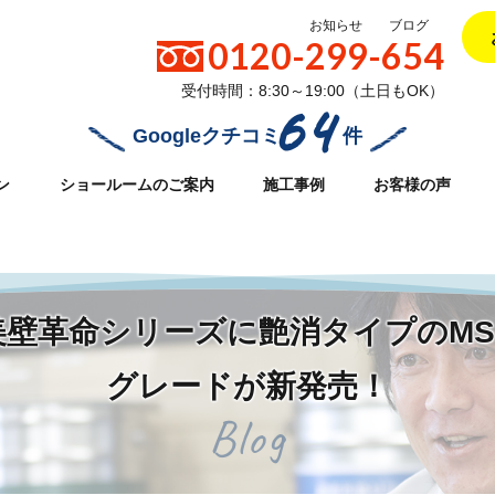
お知らせ
ブログ
0120-299-654
受付時間：8:30～19:00（土日もOK）
64
Googleクチコミ
件
ン
ショールームのご案内
施工事例
お客様の声
32/daiei-reform.com/public_html/wpcms/wp-content/themes/d
！！美壁革命シリーズに艶消タイプのM
グレードが新発売！
Blog
艶消タイプのMS（無機シリコン）新グレードが新発売！