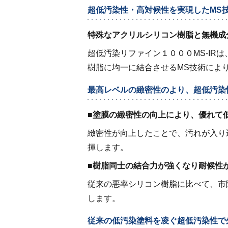
超低汚染性・高対候性を実現したMS
特殊なアクリルシリコン樹脂と無機成
超低汚染リファイン１０００MS‐I
樹脂に均一に結合させるMS技術によ
最高レベルの緻密性のより、超低汚染
■
塗膜の緻密性の向上により、優れて
緻密性が向上したことで、汚れが入り
揮します。
■
樹脂同士の結合力が強くなり耐候性
従来の悪率シリコン樹脂に比べて、市
します。
従来の低汚染塗料を凌ぐ超低汚染性で