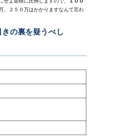
にせよ面積に比例しますので、
１００
万、２５０万はかかりますなんて言わ
引きの裏を疑うべし