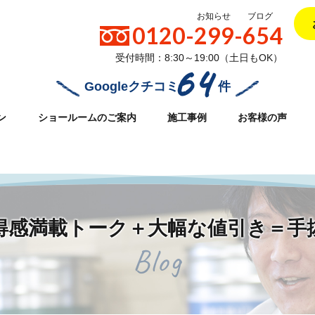
お知らせ
ブログ
0120-299-654
受付時間：8:30～19:00（土日もOK）
64
Googleクチコミ
件
ン
ショールームのご案内
施工事例
お客様の声
32/daiei-reform.com/public_html/wpcms/wp-content/themes/d
 お得感満載トーク＋大幅な値引き＝手
Blog
引き＝手抜き工事？？