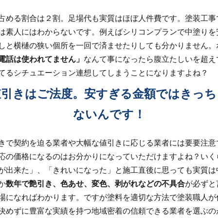
占める割合は２割。足場代も実質はほぼ人件費です。塗装工事
は素人にはわからないです。例えばシリコンプランで中塗りを
しと横樋の狭い個所を一回で済ませたりしても分かりません。
電話は使われてません」
なんて事になったら腹立たしいを超え
てるシチュエーション連想してしまうことになりますよね？
値引きはご法度。安すぎる金額ではきっち
ないんです！
きで契約を迫る業者や大幅な値引きに応じる業者には要要注意
応の価格になるのはお分かりになっていただけますよね？いく
が出来た」、「きれいになった」と施工直後に思っても実質は
か
数年で艶引き、色あせ、変色、剥がれなどの不具合
が必ずと
場になればわかります。ですが塗料を適切な方法で塗装職人が
決めずに豊富な実績を持つ地域密着の信頼できる業者を選ぶの