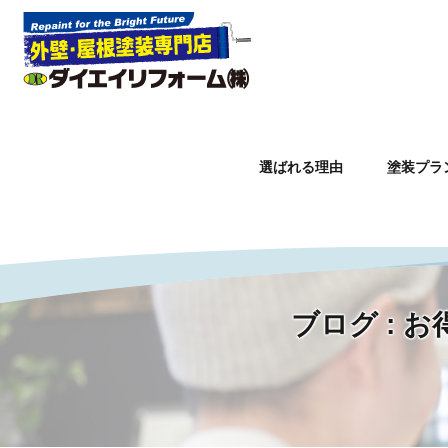
選ばれる理由
塗装プラ
Warning
: Undefined property: WP_Error::$slug in
/home/lctxs
ブログ :
ホーム
»
お得感満載トーク＋大幅な値