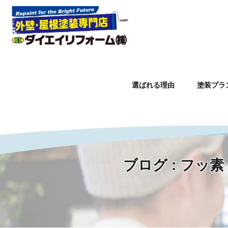
選ばれる理由
塗装プラ
Warning
: Undefined property: WP_Error::$slug in
/home/lctxs
ブログ : フ
ホーム
»
フッ素・光触媒・無機系塗膜も