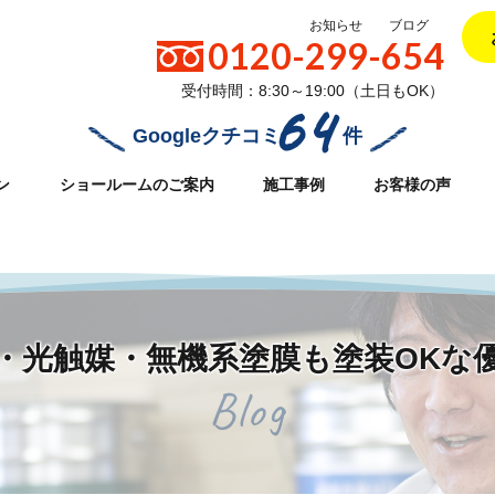
お知らせ
ブログ
0120-299-654
受付時間：8:30～19:00（土日もOK）
64
Googleクチコミ
件
ン
ショールームのご案内
施工事例
お客様の声
32/daiei-reform.com/public_html/wpcms/wp-content/themes/d
ッ素・光触媒・無機系塗膜も塗装OKな
Blog
塗装OKな優れた下塗り材。