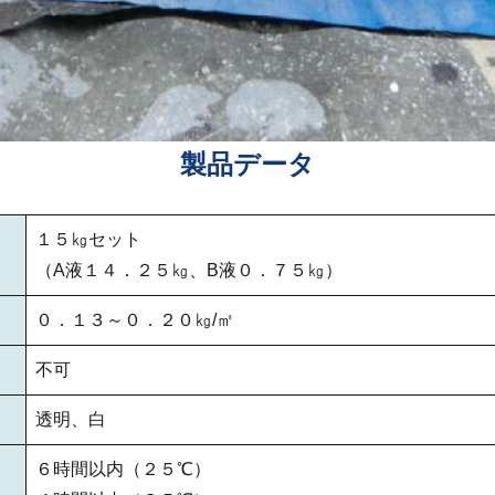
製品データ
１５㎏セット
（A液１４．２５㎏、B液０．７５㎏）
０．１３～０．２０㎏/㎡
不可
透明、白
６時間以内（２５℃）